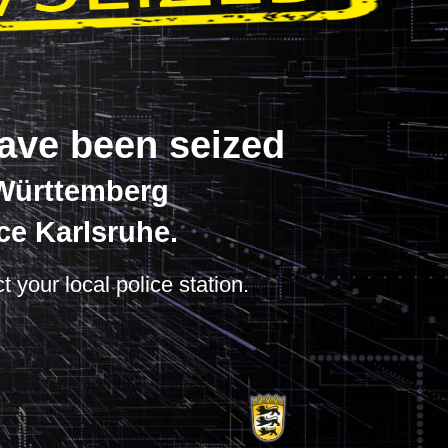
have been seized
-Württemberg
ce Karlsruhe.
t your local police station.