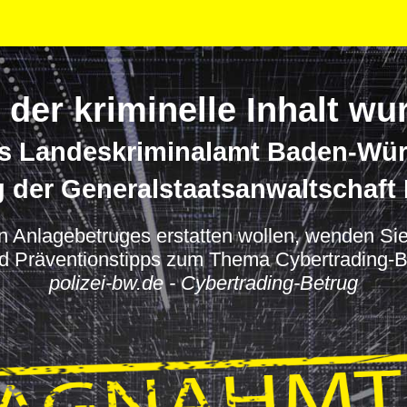
 der kriminelle Inhalt 
s Landeskriminalamt Baden-Wü
g der Generalstaatsanwaltschaft 
 Anlagebetruges erstatten wollen, wenden Sie s
nd Präventionstipps zum Thema Cybertrading-Be
polizei-bw.de - Cybertrading-Betrug